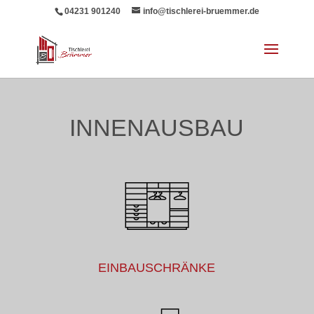
04231 901240
info@tischlerei-bruemmer.de
INNENAUSBAU
EINBAUSCHRÄNKE